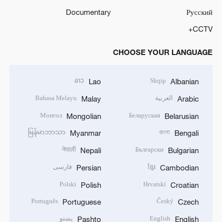
Documentary
Русский
CCTV+
CHOOSE YOUR LANGUAGE
ລາວ
Shqip
Lao
Albanian
العربية
Bahasa Melayu
Malay
Arabic
Монгол
Беларуская
Mongolian
Belarusian
မြန်မာဘာသာ
বাংলা
Myanmar
Bengali
नेपाली
Български
Nepali
Bulgarian
ខ្មែរ
فارسی
Persian
Cambodian
Polski
Hrvatski
Polish
Croatian
Português
Český
Portuguese
Czech
English
پښتو
Pashto
English