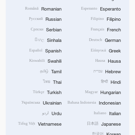
Română
Esperanto
Romanian
Esperanto
Русский
Filipino
Russian
Filipino
Српски
Français
Serbian
French
සිංහල
Deutsch
Sinhala
German
Español
Ελληνικά
Spanish
Greek
Kiswahili
Hausa
Swahili
Hausa
עברית
தமிழ்
Tamil
Hebrew
ไทย
हिन्दी
Thai
Hindi
Türkçe
Magyar
Turkish
Hungarian
Українська
Bahasa Indonesia
Ukrainian
Indonesian
Italiano
اردو
Urdu
Italian
Tiếng Việt
日本語
Vietnamese
Japanese
한국어
Korean