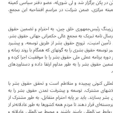
عالی حکمرانی جهانی حقوق بشر ۲۰۲۶" روز ۱۱ ژوئن در پکن برگزار شد و لی شوی‌له، عضو دفتر سیاسی کمیته
یته مرکزی، ضمن شرکت در مراسم افتتاحیه این مجمع،
ن‌پینگ رئیس‌جمهوری خلق چین، به احترام و تضمین حقوق
میت ویژه‌ای قائل است. ایشان در سال ۲۰۲۳ با ارسال نامه تبریک به مجمع عالی حکمرانی جهانی حقوق بشر،
أمین امنیت، ترویج حقوق بشر از طریق توسعه، و پیشبرد
حقوق بشر از طریق همکاری» را مطرح نمودند. چین مسیر توسعه حقوق بشری را به گونه‎ای که همگام با روند زمانه و
دوره برنامه عملی ملی حقوق بشر را با موفقیت اجرا کرده و
مین حقوق بشر را به طور مداوم ارتقا داده و دستاوردهای
مللی کنونی پیچیده و متلاطم است و تحقق حقوق بشر با
چالش‌های جدی روبرو است. کشورهای جهان باید با تلاش‎های مشترک، توسعه و پیشرفت تمدن حقوق بشر را به
ر بسازند. باید بر پایه احترام متقابل، به طور مشترک از
جسته‌ای قرار دهند تا مردم همه کشورها به طور عادلانه‌تر از
ابط بین‌المللی پایبند باشند و محیط بین‌المللی عادلانه و