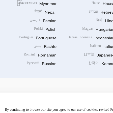
မြန်မာဘာသာ
Myanmar
Hausa
Haus
Hebre
עברית
Nepali
नेपाली
Hind
हिन्दी
Persian
فارسی
Polski
Polish
Magyar
Hungaria
Português
Portuguese
Bahasa Indonesia
Indonesia
Italia
Italiano
Pashto
پښتو
Română
Romanian
日本語
Japanes
Русский
Russian
한국어
Korea
By continuing to browse our site you agree to our use of cookies, revised 