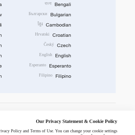
a
বাংলা
Bengali
w
Български
Bulgarian
i
ខ្មែរ
Cambodian
n
Hrvatski
Croatian
n
Český
Czech
n
English
English
e
Esperanto
Esperanto
n
Filipino
Filipino
DOWNLOAD OUR APP
Our Privacy Statement & Cookie Policy
Privacy Policy and Terms of Use. You can change your cookie settings