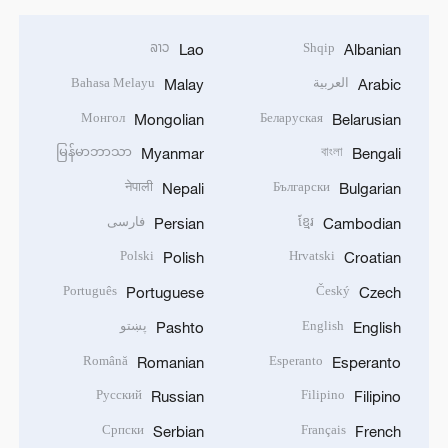
ລາວ
Shqip
Lao
Albanian
العربية
Bahasa Melayu
Malay
Arabic
Монгол
Беларуская
Mongolian
Belarusian
မြန်မာဘာသာ
বাংলা
Myanmar
Bengali
नेपाली
Български
Nepali
Bulgarian
ខ្មែរ
فارسی
Persian
Cambodian
Polski
Hrvatski
Polish
Croatian
Português
Český
Portuguese
Czech
English
پښتو
Pashto
English
Română
Esperanto
Romanian
Esperanto
Русский
Filipino
Russian
Filipino
Српски
Français
Serbian
French