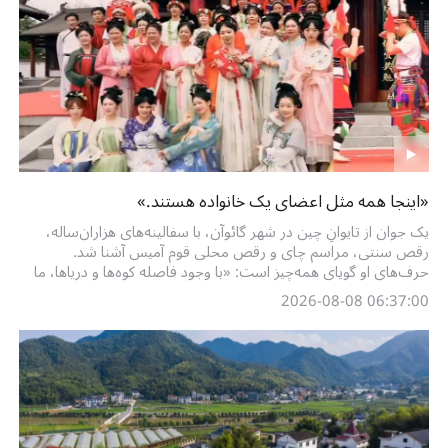
«اینجا همه مثل اعضای یک خانواده هستند.»
یک جوان از تایوانِ چین در شهر گائوآن، با سفالینه‌های هزاران‌ساله،
رقص سنتی، مراسم چای و رقص محلی قوم آمیس آشنا شد.
حرف‌های او گویای همه‌چیز است: «با وجود فاصله کوه‌ها و دریاها، ما
همه یک خانواده‌ایم.»
06:37:00 2026-08-08