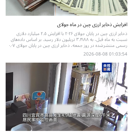
افزایش ذخایر ارزی چین در ماه جولای
ذخایر ارزی چین در پایان جولای ۲۰۲۶ با افزایش ۲.۵ میلیارد دلاری
نسبت به ماه قبل، به ۳.۴۱۸۸ تریلیون دلار رسید. بر اساس داده‌های
رسمی منتشرشده در روز جمعه، ذخایر ارزی چین در پایان جولای ۰.۰۷
درصد بیشتر از پایان ژوئن بوده است. سازمان ملی مدیریت ارز چین
01:03:54 2026-08-08
اعلام کرد