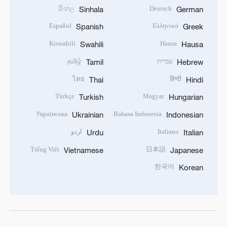
සිංහල
Deutsch
Sinhala
German
Español
Ελληνικά
Spanish
Greek
Kiswahili
Hausa
Swahili
Hausa
עברית
தமிழ்
Tamil
Hebrew
ไทย
हिन्दी
Thai
Hindi
Türkçe
Magyar
Turkish
Hungarian
Українська
Bahasa Indonesia
Ukrainian
Indonesian
Italiano
اردو
Urdu
Italian
Tiếng Việt
日本語
Vietnamese
Japanese
한국어
Korean