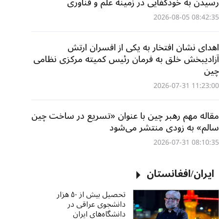
رسیدن به خودکفایی در زمینه علم و فناوری
08:42:35 2026-08-05
تخاصم از
سازه آبی چندمنظوره نان‌هه؛ ا
رونق گردشگری در شیونگ‌آن
اهدای نشان افتخار به یکی از افسران ارتش
14 ساعت پیش
آزادیبخش خلق به فرمان رئیس کمیته مرکزی نظامی
چین
11:23:00 2026-07-31
مقاله مهم رهبر چین با عنوان «تسریع در ساخت چین
سالم» به زودی منتشر می‌شود
08:10:35 2026-07-31
ایران/افغانستان
تحصیل بیش از ۵۰ هزار
دانشجوی عراقی در
دانشگاه‌های ایران