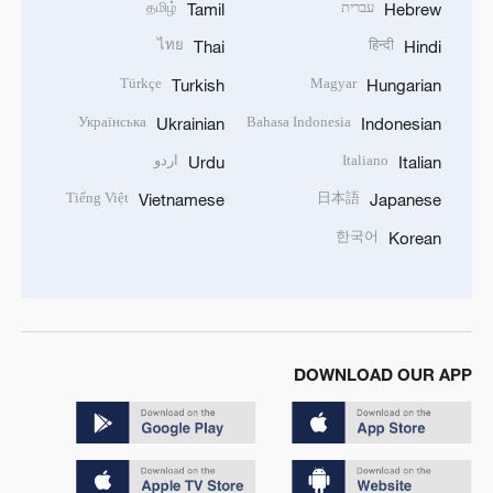
தமிழ்
עברית
Tamil
Hebrew
ไทย
हिन्दी
Thai
Hindi
Türkçe
Magyar
Turkish
Hungarian
Українська
Bahasa Indonesia
Ukrainian
Indonesian
اردو
Italiano
Urdu
Italian
Tiếng Việt
日本語
Vietnamese
Japanese
한국어
Korean
DOWNLOAD OUR APP