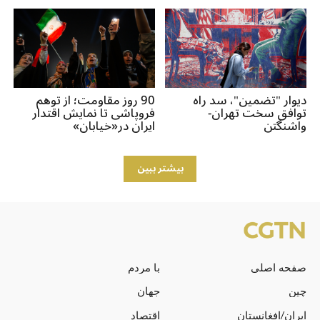
دیوار "تضمین"، سد راه
90 روز مقاومت؛ از توهم
توافق سخت تهران-
فروپاشی تا نمایش اقتدار
واشنگتن
ایران در«خیابان»
بیشتر ببین
صفحه اصلی
با مردم
چین
جهان
ایران/افغانستان
اقتصاد