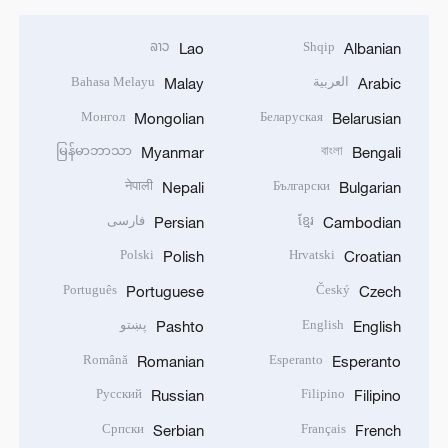
ລາວ
Shqip
Lao
Albanian
Bahasa Melayu
العربية
Malay
Arabic
Монгол
Беларуская
Mongolian
Belarusian
မြန်မာဘာသာ
বাংলা
Myanmar
Bengali
नेपाली
Български
Nepali
Bulgarian
فارسی
ខ្មែរ
Persian
Cambodian
Polski
Hrvatski
Polish
Croatian
Português
Český
Portuguese
Czech
پښتو
English
Pashto
English
Română
Esperanto
Romanian
Esperanto
Русский
Filipino
Russian
Filipino
Српски
Français
Serbian
French