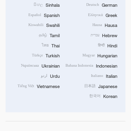
සිංහල
Deutsch
Sinhala
German
Español
Ελληνικά
Spanish
Greek
Kiswahili
Hausa
Swahili
Hausa
தமிழ்
עברית
Tamil
Hebrew
ไทย
हिन्दी
Thai
Hindi
Türkçe
Magyar
Turkish
Hungarian
Українська
Bahasa Indonesia
Ukrainian
Indonesian
اردو
Italiano
Urdu
Italian
Tiếng Việt
日本語
Vietnamese
Japanese
한국어
Korean