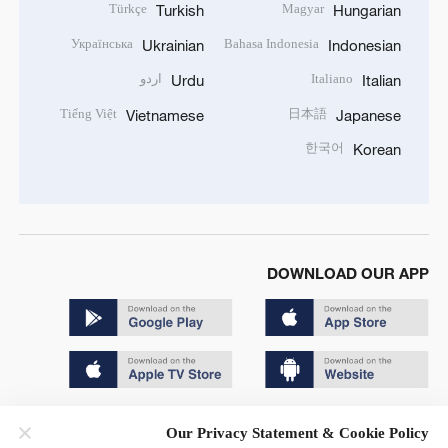
Türkçe
Magyar
Turkish
Hungarian
Українська
Bahasa Indonesia
Ukrainian
Indonesian
اردو
Italiano
Urdu
Italian
Tiếng Việt
日本語
Vietnamese
Japanese
한국어
Korean
DOWNLOAD OUR APP
Copyright © 2024 CGTN.
Our Privacy Statement & Cookie Policy