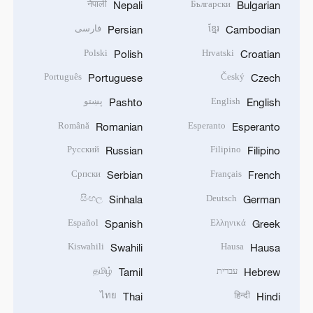
नेपाली
Български
Nepali
Bulgarian
فارسی
ខ្មែរ
Persian
Cambodian
Polski
Hrvatski
Polish
Croatian
Português
Český
Portuguese
Czech
پښتو
English
Pashto
English
Română
Esperanto
Romanian
Esperanto
Русский
Filipino
Russian
Filipino
Српски
Français
Serbian
French
සිංහල
Deutsch
Sinhala
German
Español
Ελληνικά
Spanish
Greek
Kiswahili
Hausa
Swahili
Hausa
தமிழ்
עברית
Tamil
Hebrew
ไทย
हिन्दी
Thai
Hindi