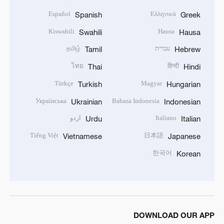
Español
Ελληνικά
Spanish
Greek
Kiswahili
Hausa
Swahili
Hausa
עברית
தமிழ்
Tamil
Hebrew
ไทย
हिन्दी
Thai
Hindi
Türkçe
Magyar
Turkish
Hungarian
Українська
Bahasa Indonesia
Ukrainian
Indonesian
Italiano
اردو
Urdu
Italian
Tiếng Việt
日本語
Vietnamese
Japanese
한국어
Korean
DOWNLOAD OUR APP