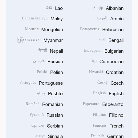
ລາວ
Shqip
Lao
Albanian
العربية
Bahasa Melayu
Malay
Arabic
Монгол
Беларуская
Mongolian
Belarusian
မြန်မာဘာသာ
বাংলা
Myanmar
Bengali
नेपाली
Български
Nepali
Bulgarian
ខ្មែរ
فارسی
Persian
Cambodian
Polski
Hrvatski
Polish
Croatian
Português
Český
Portuguese
Czech
English
پښتو
Pashto
English
Română
Esperanto
Romanian
Esperanto
Русский
Filipino
Russian
Filipino
Српски
Français
Serbian
French
සිංහල
Deutsch
Sinhala
German