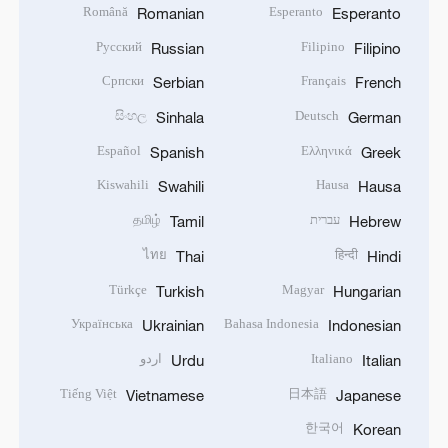
Română
Esperanto
Romanian
Esperanto
Русский
Filipino
Russian
Filipino
Српски
Français
Serbian
French
සිංහල
Deutsch
Sinhala
German
Español
Ελληνικά
Spanish
Greek
Kiswahili
Hausa
Swahili
Hausa
עברית
தமிழ்
Tamil
Hebrew
ไทย
हिन्दी
Thai
Hindi
Türkçe
Magyar
Turkish
Hungarian
Українська
Bahasa Indonesia
Ukrainian
Indonesian
Italiano
اردو
Urdu
Italian
Tiếng Việt
日本語
Vietnamese
Japanese
한국어
Korean