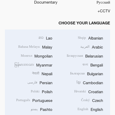
Documentary
Русский
CCTV+
CHOOSE YOUR LANGUAGE
ລາວ
Shqip
Lao
Albanian
العربية
Bahasa Melayu
Malay
Arabic
Монгол
Беларуская
Mongolian
Belarusian
မြန်မာဘာသာ
বাংলা
Myanmar
Bengali
नेपाली
Български
Nepali
Bulgarian
ខ្មែរ
فارسی
Persian
Cambodian
Polski
Hrvatski
Polish
Croatian
Português
Český
Portuguese
Czech
English
پښتو
Pashto
English