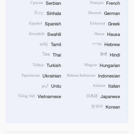
Српски
Français
Serbian
French
සිංහල
Deutsch
Sinhala
German
Español
Ελληνικά
Spanish
Greek
Kiswahili
Hausa
Swahili
Hausa
עברית
தமிழ்
Tamil
Hebrew
ไทย
हिन्दी
Thai
Hindi
Türkçe
Magyar
Turkish
Hungarian
Українська
Bahasa Indonesia
Ukrainian
Indonesian
Italiano
اردو
Urdu
Italian
Tiếng Việt
日本語
Vietnamese
Japanese
한국어
Korean