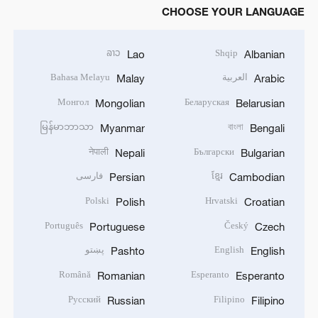
CHOOSE YOUR LANGUAGE
ລາວ
Shqip
Lao
Albanian
العربية
Bahasa Melayu
Malay
Arabic
Монгол
Беларуская
Mongolian
Belarusian
မြန်မာဘာသာ
বাংলা
Myanmar
Bengali
नेपाली
Български
Nepali
Bulgarian
ខ្មែរ
فارسی
Persian
Cambodian
Polski
Hrvatski
Polish
Croatian
Português
Český
Portuguese
Czech
English
پښتو
Pashto
English
Română
Esperanto
Romanian
Esperanto
Русский
Filipino
Russian
Filipino