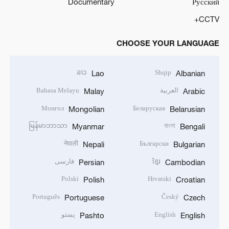
Documentary
Русский
CCTV+
CHOOSE YOUR LANGUAGE
ລາວ
Shqip
Lao
Albanian
العربية
Bahasa Melayu
Malay
Arabic
Монгол
Беларуская
Mongolian
Belarusian
မြန်မာဘာသာ
বাংলা
Myanmar
Bengali
नेपाली
Български
Nepali
Bulgarian
ខ្មែរ
فارسی
Persian
Cambodian
Polski
Hrvatski
Polish
Croatian
Português
Český
Portuguese
Czech
English
پښتو
Pashto
English