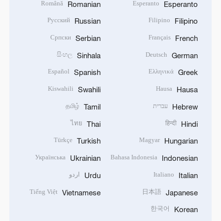
Română
Esperanto
Romanian
Esperanto
Русский
Filipino
Russian
Filipino
Српски
Français
Serbian
French
සිංහල
Deutsch
Sinhala
German
Español
Ελληνικά
Spanish
Greek
Kiswahili
Hausa
Swahili
Hausa
עברית
தமிழ்
Tamil
Hebrew
ไทย
हिन्दी
Thai
Hindi
Türkçe
Magyar
Turkish
Hungarian
Українська
Bahasa Indonesia
Ukrainian
Indonesian
Italiano
اردو
Urdu
Italian
Tiếng Việt
日本語
Vietnamese
Japanese
한국어
Korean