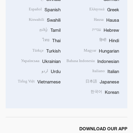
Español
Ελληνικά
Spanish
Greek
Kiswahili
Hausa
Swahili
Hausa
עברית
தமிழ்
Tamil
Hebrew
ไทย
हिन्दी
Thai
Hindi
Türkçe
Magyar
Turkish
Hungarian
Українська
Bahasa Indonesia
Ukrainian
Indonesian
Italiano
اردو
Urdu
Italian
Tiếng Việt
日本語
Vietnamese
Japanese
한국어
Korean
DOWNLOAD OUR APP