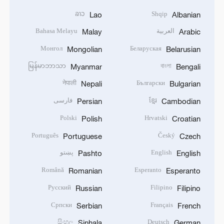
ລາວ
Shqip
Lao
Albanian
العربية
Bahasa Melayu
Malay
Arabic
Монгол
Беларуская
Mongolian
Belarusian
မြန်မာဘာသာ
বাংলা
Myanmar
Bengali
नेपाली
Български
Nepali
Bulgarian
ខ្មែរ
فارسی
Persian
Cambodian
Polski
Hrvatski
Polish
Croatian
Português
Český
Portuguese
Czech
English
پښتو
Pashto
English
Română
Esperanto
Romanian
Esperanto
Русский
Filipino
Russian
Filipino
Српски
Français
Serbian
French
සිංහල
Deutsch
Sinhala
German