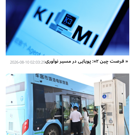
« فرصت چین ۲»: پویایی در مسیر نوآوری
02:03:29 2026-08-10