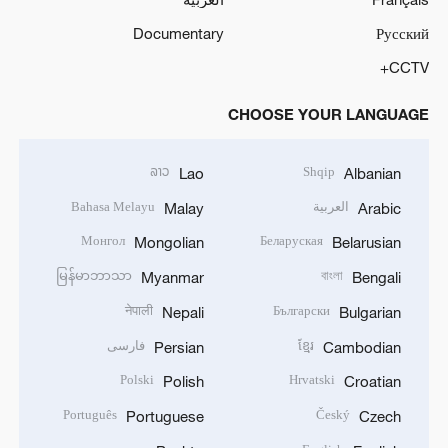
Documentary
Русский
CCTV+
CHOOSE YOUR LANGUAGE
ລາວ
Shqip
Lao
Albanian
العربية
Bahasa Melayu
Malay
Arabic
Монгол
Беларуская
Mongolian
Belarusian
မြန်မာဘာသာ
বাংলা
Myanmar
Bengali
नेपाली
Български
Nepali
Bulgarian
ខ្មែរ
فارسی
Persian
Cambodian
Polski
Hrvatski
Polish
Croatian
Português
Český
Portuguese
Czech