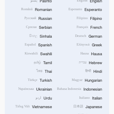
English
پښتو
Pashto
English
Română
Esperanto
Romanian
Esperanto
Русский
Filipino
Russian
Filipino
Српски
Français
Serbian
French
සිංහල
Deutsch
Sinhala
German
Español
Ελληνικά
Spanish
Greek
Kiswahili
Hausa
Swahili
Hausa
עברית
தமிழ்
Tamil
Hebrew
ไทย
हिन्दी
Thai
Hindi
Türkçe
Magyar
Turkish
Hungarian
Українська
Bahasa Indonesia
Ukrainian
Indonesian
Italiano
اردو
Urdu
Italian
Tiếng Việt
日本語
Vietnamese
Japanese