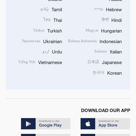
עברית
தமிழ்
Tamil
Hebrew
ไทย
हिन्दी
Thai
Hindi
Türkçe
Magyar
Turkish
Hungarian
Українська
Bahasa Indonesia
Ukrainian
Indonesian
Italiano
اردو
Urdu
Italian
Tiếng Việt
日本語
Vietnamese
Japanese
한국어
Korean
DOWNLOAD OUR APP