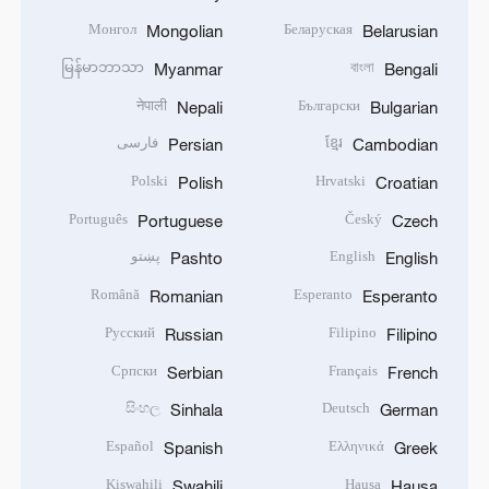
Монгол
Беларуская
Mongolian
Belarusian
မြန်မာဘာသာ
বাংলা
Myanmar
Bengali
नेपाली
Български
Nepali
Bulgarian
ខ្មែរ
فارسی
Persian
Cambodian
Polski
Hrvatski
Polish
Croatian
Português
Český
Portuguese
Czech
English
پښتو
Pashto
English
Română
Esperanto
Romanian
Esperanto
Русский
Filipino
Russian
Filipino
Српски
Français
Serbian
French
සිංහල
Deutsch
Sinhala
German
Español
Ελληνικά
Spanish
Greek
Kiswahili
Hausa
Swahili
Hausa