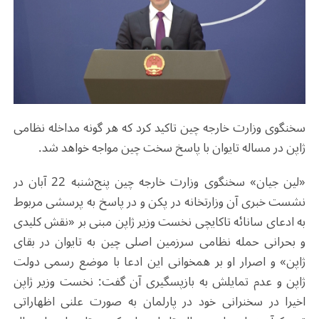
سخنگوی وزارت خارجه چین تاکید کرد که هر گونه مداخله نظامی
ژاپن در مساله تایوان با پاسخ سخت چین مواجه خواهد شد.
«لین جیان» سخنگوی وزارت خارجه چین پنج‌شنبه 22 آبان در
نشست خبری آن وزارتخانه در پکن و در پاسخ به پرسشی مربوط
به ادعای سانائه تاکایچی نخست وزیر ژاپن مبنی بر «نقش کلیدی
و بحرانی حمله نظامی سرزمین اصلی چین به تایوان در بقای
ژاپن» و اصرار او بر همخوانی این ادعا با موضع رسمی دولت
ژاپن و عدم تمایلش به بازپسگیری آن گفت: نخست وزیر ژاپن
اخیرا در سخنرانی خود در پارلمان به صورت علنی اظهاراتی