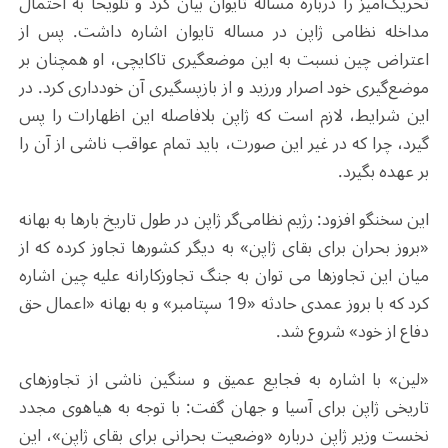
تحریک‌آمیز را درباره مساله تایوان بیان کرد و تلویحا به احتمال
مداخله نظامی ژاپن در مساله تایوان اشاره داشت. پس از
اعتراض چین نسبت به این موضعگیری تاکایچی، او همچنان بر
موضع‌گیری خود اصرار ورزید و از بازپسگیری آن خودداری کرد. در
این شرایط، لازم است که ژاپن بلافاصله این اظهارات را پس
‌گیرد، چرا که در غیر این صورت، باید تمام عواقب ناشی از آن را
بر عهده بگیرد.
این سخنگو افزود: رژیم نظامی‌گر ژاپن در طول تاریخ بارها به بهانه
«بروز بحران برای بقای ژاپن» به دیگر کشورها تجاوز کرده که از
میان این تجاوزها می توان به جنگ تجاوزکارانه علیه چین اشاره
کرد که با بروز عمدی حادثه «19 سپتامبر» و به بهانه «اعمال حق
دفاع از خود» شروع شد.
«لین» با اشاره به فجایع عمیق و سنگین ناشی از تجاوزهای
تاریخی ژاپن برای آسیا و جهان گفت: با توجه به هیاهوی مجدد
نخست وزیر ژاپن درباره «وضعیت بحرانی برای بقای ژاپن»، این