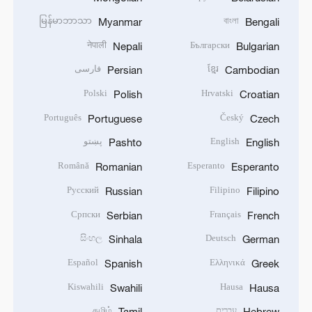
မြန်မာဘာသာ
বাংলা
Myanmar
Bengali
नेपाली
Български
Nepali
Bulgarian
ខ្មែរ
فارسی
Persian
Cambodian
Polski
Hrvatski
Polish
Croatian
Português
Český
Portuguese
Czech
English
پښتو
Pashto
English
Română
Esperanto
Romanian
Esperanto
Русский
Filipino
Russian
Filipino
Српски
Français
Serbian
French
සිංහල
Deutsch
Sinhala
German
Español
Ελληνικά
Spanish
Greek
Kiswahili
Hausa
Swahili
Hausa
עברית
தமிழ்
Tamil
Hebrew