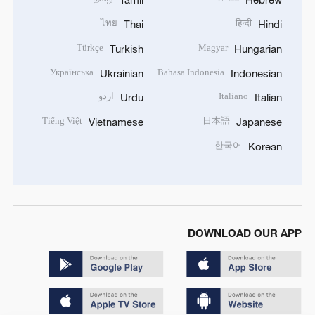
ไทย
हिन्दी
Thai
Hindi
Türkçe
Magyar
Turkish
Hungarian
Українська
Bahasa Indonesia
Ukrainian
Indonesian
Italiano
اردو
Urdu
Italian
Tiếng Việt
日本語
Vietnamese
Japanese
한국어
Korean
DOWNLOAD OUR APP