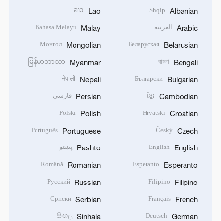
ລາວ
Shqip
Lao
Albanian
العربية
Bahasa Melayu
Malay
Arabic
Монгол
Беларуская
Mongolian
Belarusian
မြန်မာဘာသာ
বাংলা
Myanmar
Bengali
नेपाली
Български
Nepali
Bulgarian
ខ្មែរ
فارسی
Persian
Cambodian
Polski
Hrvatski
Polish
Croatian
Português
Český
Portuguese
Czech
English
پښتو
Pashto
English
Română
Esperanto
Romanian
Esperanto
Русский
Filipino
Russian
Filipino
Српски
Français
Serbian
French
සිංහල
Deutsch
Sinhala
German