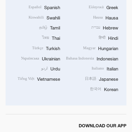
Español
Ελληνικά
Spanish
Greek
Kiswahili
Hausa
Swahili
Hausa
עברית
தமிழ்
Tamil
Hebrew
ไทย
हिन्दी
Thai
Hindi
Türkçe
Magyar
Turkish
Hungarian
Українська
Bahasa Indonesia
Ukrainian
Indonesian
Italiano
اردو
Urdu
Italian
Tiếng Việt
日本語
Vietnamese
Japanese
한국어
Korean
DOWNLOAD OUR APP