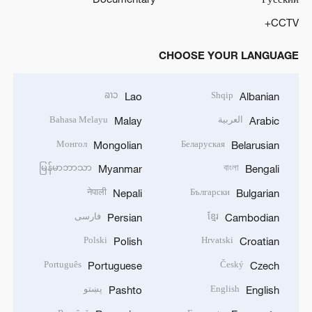
CCTV+
CHOOSE YOUR LANGUAGE
ລາວ
Shqip
Lao
Albanian
العربية
Bahasa Melayu
Malay
Arabic
Монгол
Беларуская
Mongolian
Belarusian
မြန်မာဘာသာ
বাংলা
Myanmar
Bengali
नेपाली
Български
Nepali
Bulgarian
ខ្មែរ
فارسی
Persian
Cambodian
Polski
Hrvatski
Polish
Croatian
Português
Český
Portuguese
Czech
English
پښتو
Pashto
English