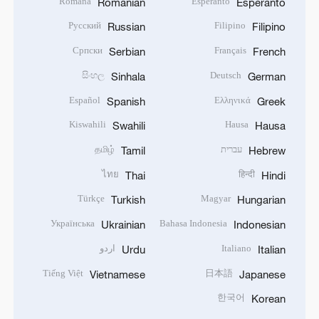
Română
Esperanto
Romanian
Esperanto
Русский
Filipino
Russian
Filipino
Српски
Français
Serbian
French
සිංහල
Deutsch
Sinhala
German
Español
Ελληνικά
Spanish
Greek
Kiswahili
Hausa
Swahili
Hausa
עברית
தமிழ்
Tamil
Hebrew
ไทย
हिन्दी
Thai
Hindi
Türkçe
Magyar
Turkish
Hungarian
Українська
Bahasa Indonesia
Ukrainian
Indonesian
Italiano
اردو
Urdu
Italian
Tiếng Việt
日本語
Vietnamese
Japanese
한국어
Korean