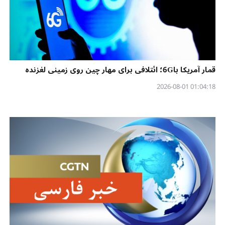
قمار آمریکا با6G؛ ائتلافی برای مهار چین روی زمینی لغزنده
01:04:18 2026-08-01