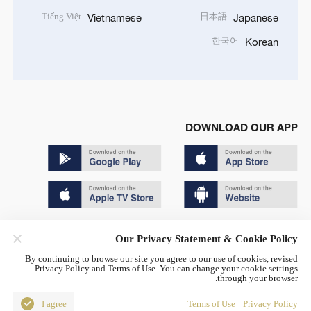
Tiếng Việt
日本語
Vietnamese
Japanese
한국어
Korean
DOWNLOAD OUR APP
Copyright © 2024 CGTN.
Our Privacy Statement & Cookie Policy
京ICP备20000184号
By continuing to browse our site you agree to our use of cookies, revised
Privacy Policy and Terms of Use. You can change your cookie settings
京公网安备 11010502050052号
through your browser.
Disinformation report hotline: 010-85061466
I agree
Terms of Use
Privacy Policy