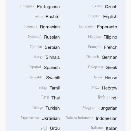
Português
Český
Portuguese
Czech
English
پښتو
Pashto
English
Română
Esperanto
Romanian
Esperanto
Русский
Filipino
Russian
Filipino
Српски
Français
Serbian
French
සිංහල
Deutsch
Sinhala
German
Español
Ελληνικά
Spanish
Greek
Kiswahili
Hausa
Swahili
Hausa
עברית
தமிழ்
Tamil
Hebrew
ไทย
हिन्दी
Thai
Hindi
Türkçe
Magyar
Turkish
Hungarian
Українська
Bahasa Indonesia
Ukrainian
Indonesian
Italiano
اردو
Urdu
Italian