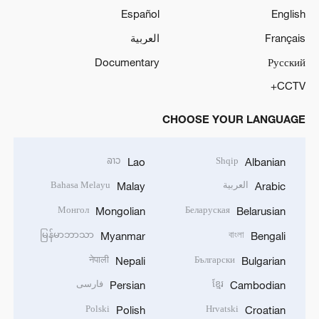
Español
English
Français
العربية
Documentary
Русский
CCTV+
CHOOSE YOUR LANGUAGE
ລາວ
Shqip
Lao
Albanian
العربية
Bahasa Melayu
Malay
Arabic
Монгол
Беларуская
Mongolian
Belarusian
မြန်မာဘာသာ
বাংলা
Myanmar
Bengali
नेपाली
Български
Nepali
Bulgarian
ខ្មែរ
فارسی
Persian
Cambodian
Polski
Hrvatski
Polish
Croatian