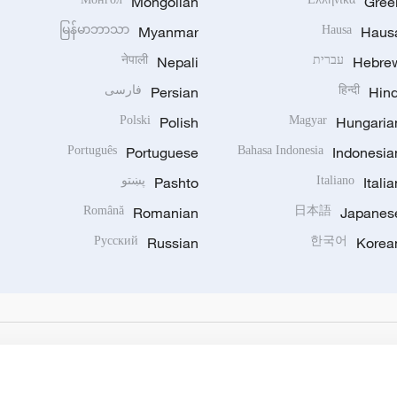
Mongolian
Gree
မြန်မာဘာသာ
Myanmar
Hausa
Haus
Hebre
עברית
Nepali
नेपाली
Hind
हिन्दी
Persian
فارسی
Polski
Polish
Magyar
Hungaria
Português
Portuguese
Bahasa Indonesia
Indonesia
Italia
Italiano
Pashto
پښتو
Română
Romanian
日本語
Japanes
Русский
Russian
한국어
Korea