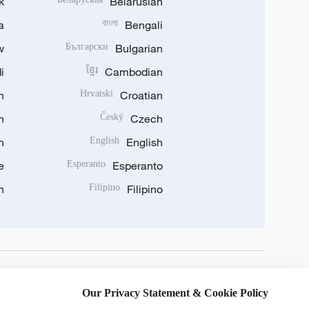
k
Belarusian
a
বাংলা
Bengali
w
Български
Bulgarian
i
ខ្មែរ
Cambodian
n
Hrvatski
Croatian
n
Český
Czech
n
English
English
e
Esperanto
Esperanto
n
Filipino
Filipino
DOWNLOAD OUR APP
Our Privacy Statement & Cookie Policy