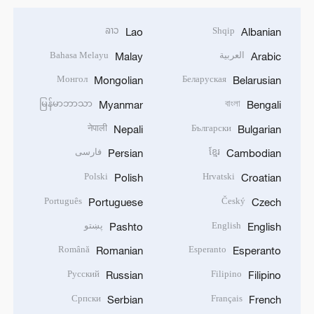
ລາວ
Shqip
Lao
Albanian
العربية
Bahasa Melayu
Malay
Arabic
Монгол
Беларуская
Mongolian
Belarusian
မြန်မာဘာသာ
বাংলা
Myanmar
Bengali
नेपाली
Български
Nepali
Bulgarian
ខ្មែរ
فارسی
Persian
Cambodian
Polski
Hrvatski
Polish
Croatian
Português
Český
Portuguese
Czech
English
پښتو
Pashto
English
Română
Esperanto
Romanian
Esperanto
Русский
Filipino
Russian
Filipino
Српски
Français
Serbian
French