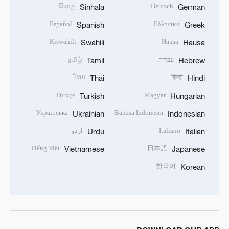
සිංහල
Deutsch
Sinhala
German
Español
Ελληνικά
Spanish
Greek
Kiswahili
Hausa
Swahili
Hausa
עברית
தமிழ்
Tamil
Hebrew
ไทย
हिन्दी
Thai
Hindi
Türkçe
Magyar
Turkish
Hungarian
Українська
Bahasa Indonesia
Ukrainian
Indonesian
Italiano
اردو
Urdu
Italian
Tiếng Việt
日本語
Vietnamese
Japanese
한국어
Korean