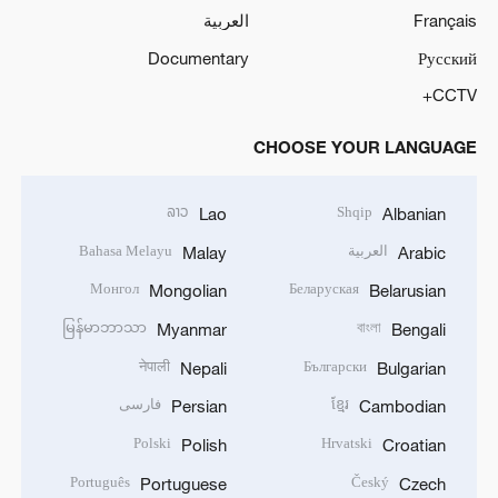
Français
العربية
Documentary
Русский
CCTV+
CHOOSE YOUR LANGUAGE
ລາວ
Shqip
Lao
Albanian
العربية
Bahasa Melayu
Malay
Arabic
Монгол
Беларуская
Mongolian
Belarusian
မြန်မာဘာသာ
বাংলা
Myanmar
Bengali
नेपाली
Български
Nepali
Bulgarian
ខ្មែរ
فارسی
Persian
Cambodian
Polski
Hrvatski
Polish
Croatian
Português
Český
Portuguese
Czech