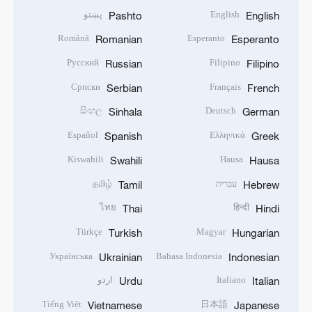
English
پښتو
Pashto
English
Română
Esperanto
Romanian
Esperanto
Русский
Filipino
Russian
Filipino
Српски
Français
Serbian
French
සිංහල
Deutsch
Sinhala
German
Español
Ελληνικά
Spanish
Greek
Kiswahili
Hausa
Swahili
Hausa
עברית
தமிழ்
Tamil
Hebrew
ไทย
हिन्दी
Thai
Hindi
Türkçe
Magyar
Turkish
Hungarian
Українська
Bahasa Indonesia
Ukrainian
Indonesian
Italiano
اردو
Urdu
Italian
Tiếng Việt
日本語
Vietnamese
Japanese