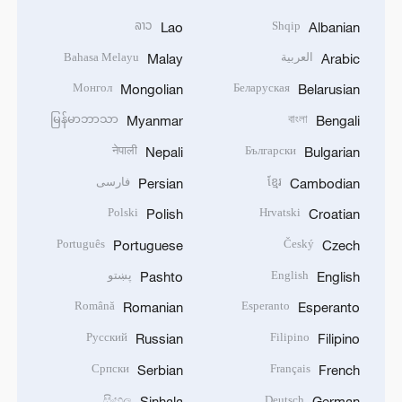
ລາວ
Shqip
Lao
Albanian
العربية
Bahasa Melayu
Malay
Arabic
Монгол
Беларуская
Mongolian
Belarusian
မြန်မာဘာသာ
বাংলা
Myanmar
Bengali
नेपाली
Български
Nepali
Bulgarian
ខ្មែរ
فارسی
Persian
Cambodian
Polski
Hrvatski
Polish
Croatian
Português
Český
Portuguese
Czech
English
پښتو
Pashto
English
Română
Esperanto
Romanian
Esperanto
Русский
Filipino
Russian
Filipino
Српски
Français
Serbian
French
සිංහල
Deutsch
Sinhala
German