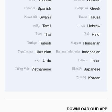
Español
Ελληνικά
Spanish
Greek
Kiswahili
Hausa
Swahili
Hausa
עברית
தமிழ்
Tamil
Hebrew
ไทย
हिन्दी
Thai
Hindi
Türkçe
Magyar
Turkish
Hungarian
Українська
Bahasa Indonesia
Ukrainian
Indonesian
Italiano
اردو
Urdu
Italian
Tiếng Việt
日本語
Vietnamese
Japanese
한국어
Korean
DOWNLOAD OUR APP