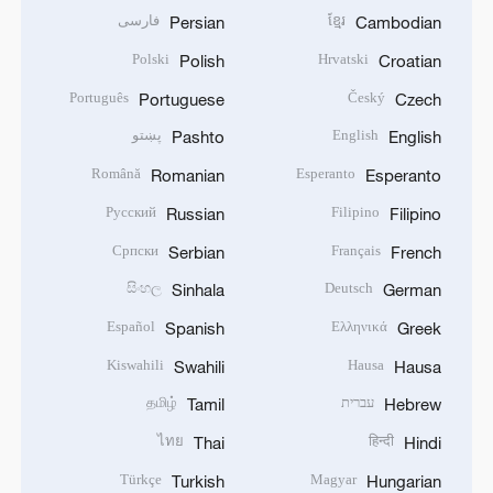
ខ្មែរ
فارسی
Persian
Cambodian
Polski
Hrvatski
Polish
Croatian
Português
Český
Portuguese
Czech
English
پښتو
Pashto
English
Română
Esperanto
Romanian
Esperanto
Русский
Filipino
Russian
Filipino
Српски
Français
Serbian
French
සිංහල
Deutsch
Sinhala
German
Español
Ελληνικά
Spanish
Greek
Kiswahili
Hausa
Swahili
Hausa
עברית
தமிழ்
Tamil
Hebrew
ไทย
हिन्दी
Thai
Hindi
Türkçe
Magyar
Turkish
Hungarian