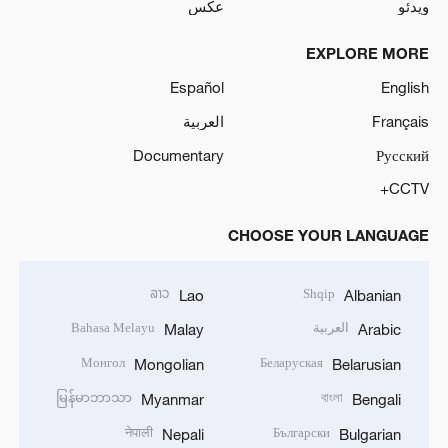
ویدئو
عکس
EXPLORE MORE
Español
English
Français
العربية
Documentary
Русский
CCTV+
CHOOSE YOUR LANGUAGE
ລາວ
Shqip
Lao
Albanian
العربية
Bahasa Melayu
Malay
Arabic
Монгол
Беларуская
Mongolian
Belarusian
မြန်မာဘာသာ
বাংলা
Myanmar
Bengali
नेपाली
Български
Nepali
Bulgarian