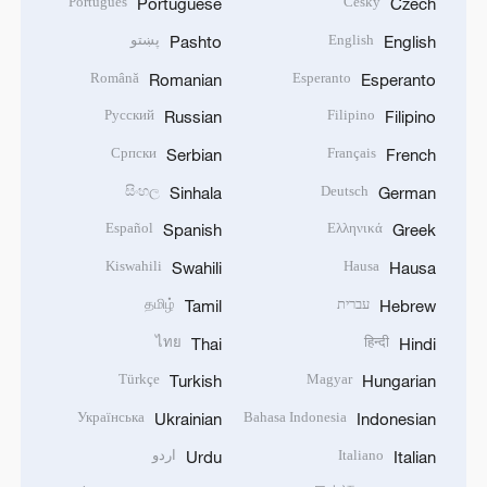
Português
Český
Portuguese
Czech
English
پښتو
Pashto
English
Română
Esperanto
Romanian
Esperanto
Русский
Filipino
Russian
Filipino
Српски
Français
Serbian
French
සිංහල
Deutsch
Sinhala
German
Español
Ελληνικά
Spanish
Greek
Kiswahili
Hausa
Swahili
Hausa
עברית
தமிழ்
Tamil
Hebrew
ไทย
हिन्दी
Thai
Hindi
Türkçe
Magyar
Turkish
Hungarian
Українська
Bahasa Indonesia
Ukrainian
Indonesian
Italiano
اردو
Urdu
Italian