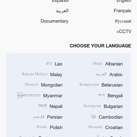
Español
English
Français
العربية
Documentary
Русский
CCTV+
CHOOSE YOUR LANGUAGE
ລາວ
Shqip
Lao
Albanian
العربية
Bahasa Melayu
Malay
Arabic
Монгол
Беларуская
Mongolian
Belarusian
မြန်မာဘာသာ
বাংলা
Myanmar
Bengali
नेपाली
Български
Nepali
Bulgarian
ខ្មែរ
فارسی
Persian
Cambodian
Polski
Hrvatski
Polish
Croatian