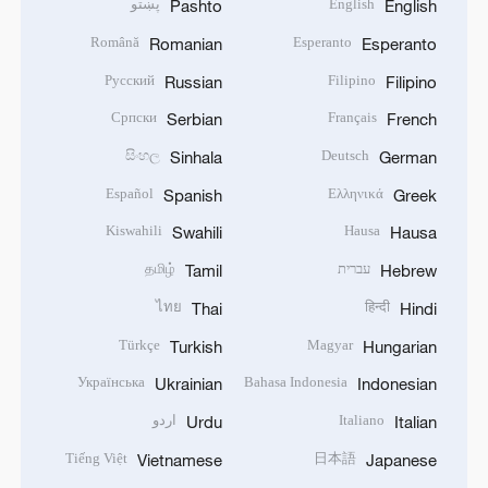
English
پښتو
Pashto
English
Română
Esperanto
Romanian
Esperanto
Русский
Filipino
Russian
Filipino
Српски
Français
Serbian
French
සිංහල
Deutsch
Sinhala
German
Español
Ελληνικά
Spanish
Greek
Kiswahili
Hausa
Swahili
Hausa
עברית
தமிழ்
Tamil
Hebrew
ไทย
हिन्दी
Thai
Hindi
Türkçe
Magyar
Turkish
Hungarian
Українська
Bahasa Indonesia
Ukrainian
Indonesian
Italiano
اردو
Urdu
Italian
Tiếng Việt
日本語
Vietnamese
Japanese