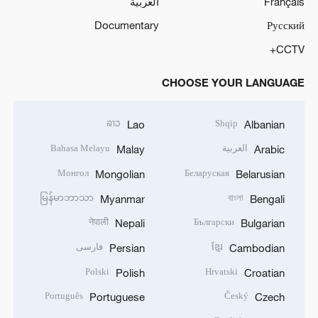
Français
العربية
Documentary
Русский
CCTV+
CHOOSE YOUR LANGUAGE
ລາວ
Shqip
Lao
Albanian
العربية
Bahasa Melayu
Malay
Arabic
Монгол
Беларуская
Mongolian
Belarusian
မြန်မာဘာသာ
বাংলা
Myanmar
Bengali
नेपाली
Български
Nepali
Bulgarian
ខ្មែរ
فارسی
Persian
Cambodian
Polski
Hrvatski
Polish
Croatian
Português
Český
Portuguese
Czech