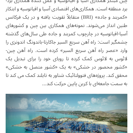
چین مبتکر همکاری آسیا و اقیانوسیه و عمل کننده همکاری برد-
برد منطقه است. همکاری‌های اقتصادی آسیا و اقیانوسیه و ابتکار
«کمربند و جاده» (
BRI
) متقابلاً تقویت یافته و در یک فرکانس
طنین انداز می‌شوند. نمونه‌های همکاری بین چین و کشورهای
آسیا-اقیانوسیه در چارچوب کمربند و جاده طی سال‌های گذشته
چشمگیر است: راه آهن سریع السیر جاکارتا-باندونگ اندونزی را
وارد «عصر راه آهن سریع السیر» کرده است. راه آهن چین-
لائوس به لائوس کمک کرده تا رویای خود را برای تبدیل یک
«کشور محصور در خشکی» به یک «کشور متصل به خشکی»
محقق کند. پروژه‌های فتوولتائیک شناور به تایلند کمک می کند تا
به سمت جامعه‌ای با کربن پایین حرکت کند...