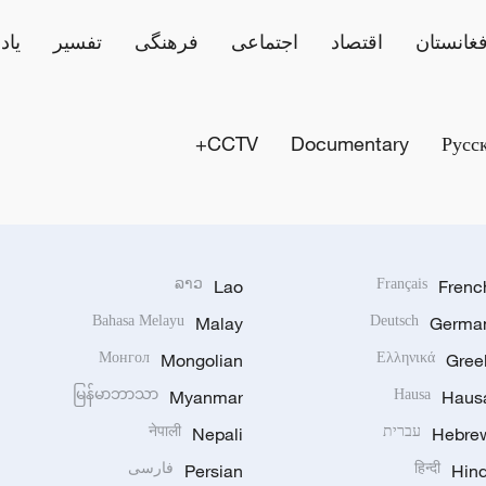
فغانستان
اقتصاد
اجتماعی
فرهنگی
تفسیر
یاد
CCTV+
Documentary
Русс
ລາວ
Lao
Français
Frenc
Bahasa Melayu
Malay
Deutsch
Germa
Монгол
Mongolian
Ελληνικά
Gree
မြန်မာဘာသာ
Myanmar
Hausa
Haus
Hebre
עברית
Nepali
नेपाली
Hind
हिन्दी
Persian
فارسی