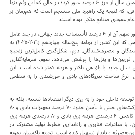
سهم انرژی‌های تجدیدپذیر از کل ظرفیت برق چین در همین سال از مرز ۶۰ درصد عبور کرد؛ در حالی که این رقم تنها
این آمار نه تصادفی، که نتیجه یک راهبرد ملی منسجم است که هم‌زمان بر
غام عمودی صنایع متکی بوده است.
راز افزایش چشمگیر ظرفیت‌های تجدیدپذیر در چین و عبور سهم آن از ۶۰ درصد تأسیسات جدید جهانی، در چند عامل
ساختاری نهفته است. نخست، چارچوب سیاستی جامعی که این کشور از برنامه پنج‌ساله چهاردهم (۲۰۲۱-۲۰۲۵) به
گان و مصرف‌کنندگان. دوم، شکل‌گیری کامل‌ترین زنجیره
ی توربین‌ها و پنل‌ها را پوشش می‌دهد. سوم، سرمایه‌گذاری
 نسل جدید با بازدهی بالاتر و هزینه کمتر شده است. این
ی، نرخ ساخت نیروگاه‌های بادی و خورشیدی را به سطحی
وسعه داخلی خود را به روی دیگر اقتصادها نبسته، بلکه به
یک تسهیل‌گر جهانی در گذار سبز تبدیل شده است. شرکت‌های چینی با تأمین حدود ۷۰ درصد تجهیزات بادی و ۸۰
درصد پنل‌های فتوولتائیک جهان، سهمی تعیین‌کننده در کاهش ۶۰ درصدی هزینه برق بادی و ۸۰ درصدی هزینه برق
ن، با صادرات فناوری و راه‌اندازی خطوط تولید مشترک در
ن‌به‌صرفه و پایدار تسهیل کرده است. تجربه پاکستان نمونه