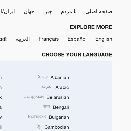
صفحه اصلی
با مردم
چین
جهان
ایران/ا
EXPLORE MORE
English
Español
Français
العربية
кий
CHOOSE YOUR LANGUAGE
h
Shqip
Albanian
Arabic
العربية
n
k
Беларуская
Belarusian
a
বাংলা
Bengali
w
Български
Bulgarian
i
ខ្មែរ
Cambodian