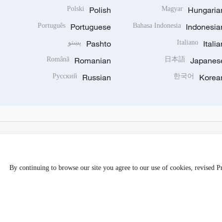
Polski
Polish
Magyar
Hungaria
Português
Portuguese
Bahasa Indonesia
Indonesia
Italia
Italiano
Pashto
پښتو
Română
Romanian
日本語
Japanes
Русский
Russian
한국어
Korea
By continuing to browse our site you agree to our use of cookies, revised 
Disinformation report hotline: 010-85061466
京公网安备 1101050205