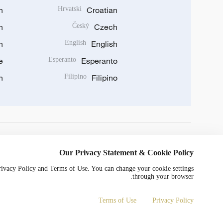
n
Hrvatski
Croatian
n
Český
Czech
n
English
English
e
Esperanto
Esperanto
n
Filipino
Filipino
DOWNLOAD OUR APP
Our Privacy Statement & Cookie Policy
Privacy Policy and Terms of Use. You can change your cookie settings
through your browser.
Terms of Use
Privacy Policy
0052号
京ICP备20000184号
Copyright © 2024 CGTN.