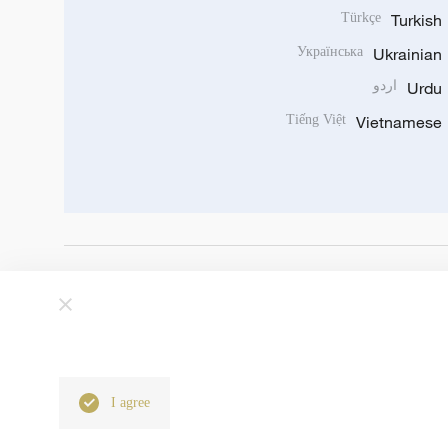
Türkçe
Turkish
Українська
Ukrainian
Urdu
اردو
Tiếng Việt
Vietnamese
I agree