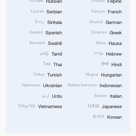
Русский
Filipino
Russian
Filipino
Српски
Français
Serbian
French
සිංහල
Deutsch
Sinhala
German
Español
Ελληνικά
Spanish
Greek
Kiswahili
Hausa
Swahili
Hausa
עברית
தமிழ்
Tamil
Hebrew
ไทย
हिन्दी
Thai
Hindi
Türkçe
Magyar
Turkish
Hungarian
Українська
Bahasa Indonesia
Ukrainian
Indonesian
Italiano
اردو
Urdu
Italian
Tiếng Việt
日本語
Vietnamese
Japanese
한국어
Korean