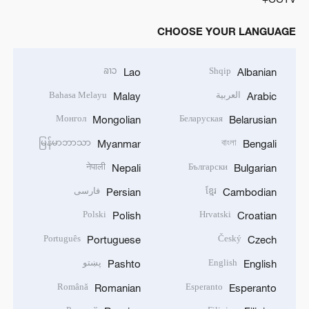
CHOOSE YOUR LANGUAGE
ລາວ
Shqip
Lao
Albanian
العربية
Bahasa Melayu
Malay
Arabic
Монгол
Беларуская
Mongolian
Belarusian
မြန်မာဘာသာ
বাংলা
Myanmar
Bengali
नेपाली
Български
Nepali
Bulgarian
ខ្មែរ
فارسی
Persian
Cambodian
Polski
Hrvatski
Polish
Croatian
Português
Český
Portuguese
Czech
English
پښتو
Pashto
English
Română
Esperanto
Romanian
Esperanto