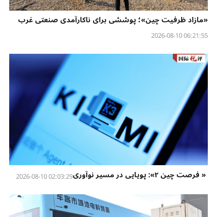
«مازاد ظرفیت چین»؛ پوششی برای ناکارآمدی صنعتی غرب
06:21:55 2026-08-10
« فرصت چین ۲»: پویایی در مسیر نوآوری
02:03:29 2026-08-10