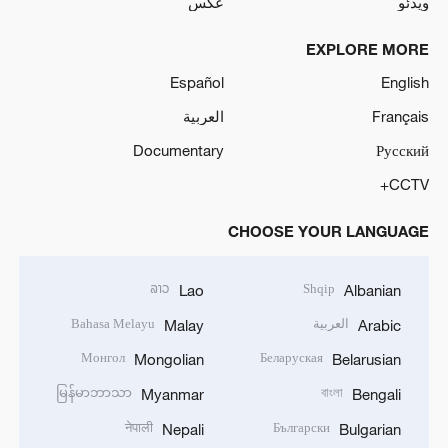
ویدئو
عکس
EXPLORE MORE
Español
English
Français
العربية
Documentary
Русский
CCTV+
CHOOSE YOUR LANGUAGE
ລາວ
Shqip
Lao
Albanian
العربية
Bahasa Melayu
Malay
Arabic
Монгол
Беларуская
Mongolian
Belarusian
မြန်မာဘာသာ
বাংলা
Myanmar
Bengali
नेपाली
Български
Nepali
Bulgarian