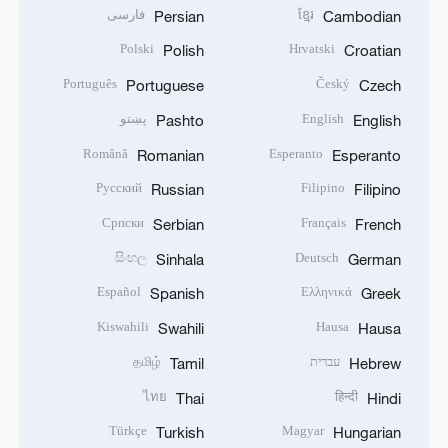
ខ្មែរ
فارسی
Persian
Cambodian
Polski
Hrvatski
Polish
Croatian
Português
Český
Portuguese
Czech
English
پښتو
Pashto
English
Română
Esperanto
Romanian
Esperanto
Русский
Filipino
Russian
Filipino
Српски
Français
Serbian
French
සිංහල
Deutsch
Sinhala
German
Español
Ελληνικά
Spanish
Greek
Kiswahili
Hausa
Swahili
Hausa
עברית
தமிழ்
Tamil
Hebrew
ไทย
हिन्दी
Thai
Hindi
Türkçe
Magyar
Turkish
Hungarian