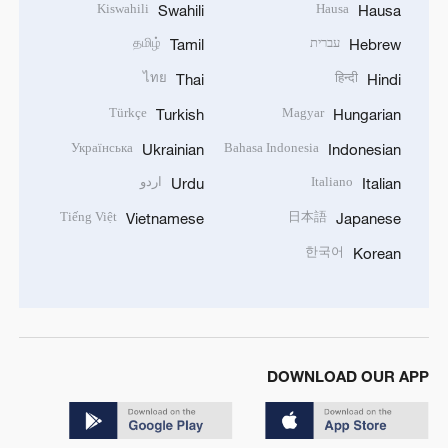
Kiswahili
Hausa
Swahili
Hausa
עברית
தமிழ்
Tamil
Hebrew
ไทย
हिन्दी
Thai
Hindi
Türkçe
Magyar
Turkish
Hungarian
Українська
Bahasa Indonesia
Ukrainian
Indonesian
Italiano
اردو
Urdu
Italian
Tiếng Việt
日本語
Vietnamese
Japanese
한국어
Korean
DOWNLOAD OUR APP