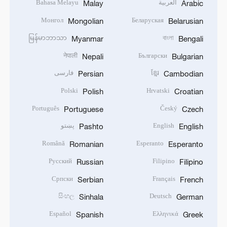
العربية
Bahasa Melayu
Malay
Arabic
Монгол
Беларуская
Mongolian
Belarusian
မြန်မာဘာသာ
বাংলা
Myanmar
Bengali
नेपाली
Български
Nepali
Bulgarian
ខ្មែរ
فارسی
Persian
Cambodian
Polski
Hrvatski
Polish
Croatian
Português
Český
Portuguese
Czech
English
پښتو
Pashto
English
Română
Esperanto
Romanian
Esperanto
Русский
Filipino
Russian
Filipino
Српски
Français
Serbian
French
සිංහල
Deutsch
Sinhala
German
Español
Ελληνικά
Spanish
Greek