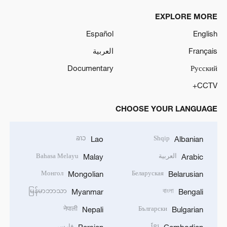
EXPLORE MORE
Español
English
Français
العربية
Documentary
Русский
CCTV+
CHOOSE YOUR LANGUAGE
ລາວ
Shqip
Lao
Albanian
العربية
Bahasa Melayu
Malay
Arabic
Монгол
Беларуская
Mongolian
Belarusian
မြန်မာဘာသာ
বাংলা
Myanmar
Bengali
नेपाली
Български
Nepali
Bulgarian
ខ្មែរ
فارسی
Persian
Cambodian