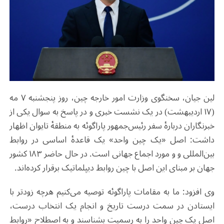
لین جیان، سخنگوی وزارت امور خارجه چین، روز پنجشنبه ۷ مه
(۱۷ اردیبهشت) در یک نشست خبری و در پاسخ به سوال یکی از
خبرنگاران دربارهٔ سفر رئیس‌جمهور پاراگوئه به منطقهٔ تایوان اظهار
داشت: اصل «یک چین واحد» یک قاعدهٔ اساسی در روابط
بین‌المللی و و مورد اجماع جهانی است. در حال حاضر ۱۸۳ کشور
جهان بر مبنای این اصل با چین روابط دیپلماتیک برقرار کرده‌اند.
وی افزود: ما به مقامات پاراگوئه توصیه می‌کنیم هرچه زودتر با
ایستادن در سمت درست تاریخ و انجام یک انتخاب درست،
اصل یک چین واحد را به رسمیت بشناسند و به اصطلاح «روابط