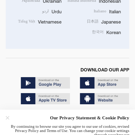
Українська
Bahasa Indonesia
Ukrainian
Indonesian
Italiano
اردو
Urdu
Italian
Tiếng Việt
日本語
Vietnamese
Japanese
한국어
Korean
DOWNLOAD OUR APP
Copyright © 2024 CGTN.
Our Privacy Statement & Cookie Policy
京ICP备20000184号
By continuing to browse our site you agree to our use of cookies, revised
Privacy Policy and Terms of Use. You can change your cookie settings
京公网安备 11010502050052号
through your browser.