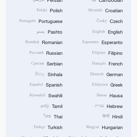
Polski
Hrvatski
Polish
Croatian
Português
Český
Portuguese
Czech
English
پښتو
Pashto
English
Română
Esperanto
Romanian
Esperanto
Русский
Filipino
Russian
Filipino
Српски
Français
Serbian
French
සිංහල
Deutsch
Sinhala
German
Español
Ελληνικά
Spanish
Greek
Kiswahili
Hausa
Swahili
Hausa
עברית
தமிழ்
Tamil
Hebrew
ไทย
हिन्दी
Thai
Hindi
Türkçe
Magyar
Turkish
Hungarian