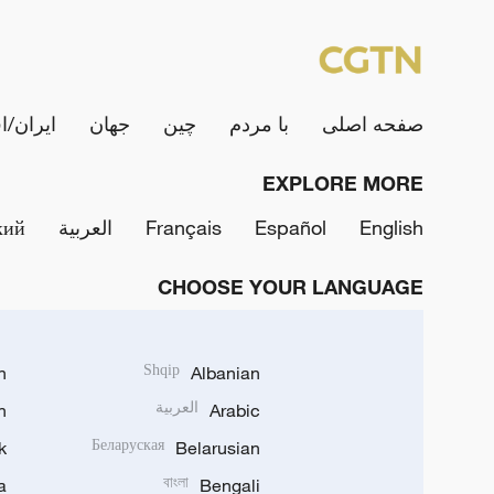
صفحه اصلی
با مردم
چین
جهان
ایران/ا
EXPLORE MORE
English
Español
Français
العربية
кий
CHOOSE YOUR LANGUAGE
h
Shqip
Albanian
Arabic
العربية
n
k
Беларуская
Belarusian
a
বাংলা
Bengali