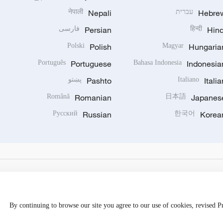
Hebre
עברית
Nepali
नेपाली
Hind
हिन्दी
Persian
فارسی
Polski
Polish
Magyar
Hungaria
Português
Portuguese
Bahasa Indonesia
Indonesia
Italia
Italiano
Pashto
پښتو
Română
Romanian
日本語
Japanes
Русский
Russian
한국어
Korea
By continuing to browse our site you agree to our use of cookies, revised 