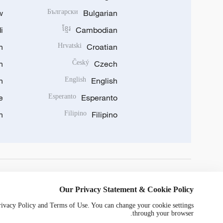
w
Български
Bulgarian
i
ខ្មែរ
Cambodian
n
Hrvatski
Croatian
n
Český
Czech
n
English
English
e
Esperanto
Esperanto
n
Filipino
Filipino
DOWNLOAD OUR APP
Our Privacy Statement & Cookie Policy
Privacy Policy and Terms of Use. You can change your cookie settings
through your browser.