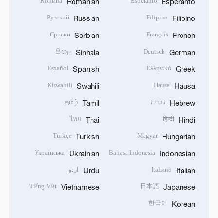
Română
Esperanto
Romanian
Esperanto
Русский
Filipino
Russian
Filipino
Српски
Français
Serbian
French
සිංහල
Deutsch
Sinhala
German
Español
Ελληνικά
Spanish
Greek
Kiswahili
Hausa
Swahili
Hausa
עברית
தமிழ்
Tamil
Hebrew
ไทย
हिन्दी
Thai
Hindi
Türkçe
Magyar
Turkish
Hungarian
Українська
Bahasa Indonesia
Ukrainian
Indonesian
Italiano
اردو
Urdu
Italian
Tiếng Việt
日本語
Vietnamese
Japanese
한국어
Korean