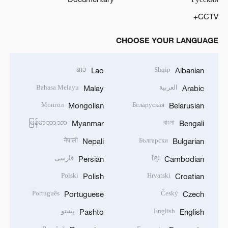
CCTV+
CHOOSE YOUR LANGUAGE
ລາວ
Shqip
Lao
Albanian
العربية
Bahasa Melayu
Malay
Arabic
Монгол
Беларуская
Mongolian
Belarusian
မြန်မာဘာသာ
বাংলা
Myanmar
Bengali
नेपाली
Български
Nepali
Bulgarian
ខ្មែរ
فارسی
Persian
Cambodian
Polski
Hrvatski
Polish
Croatian
Português
Český
Portuguese
Czech
English
پښتو
Pashto
English