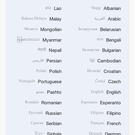
ລາວ
Shqip
Lao
Albanian
العربية
Bahasa Melayu
Malay
Arabic
Монгол
Беларуская
Mongolian
Belarusian
မြန်မာဘာသာ
বাংলা
Myanmar
Bengali
नेपाली
Български
Nepali
Bulgarian
ខ្មែរ
فارسی
Persian
Cambodian
Polski
Hrvatski
Polish
Croatian
Português
Český
Portuguese
Czech
English
پښتو
Pashto
English
Română
Esperanto
Romanian
Esperanto
Русский
Filipino
Russian
Filipino
Српски
Français
Serbian
French
සිංහල
Deutsch
Sinhala
German