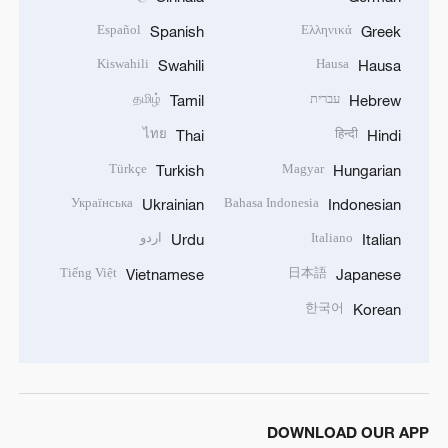
Español
Ελληνικά
Spanish
Greek
Kiswahili
Hausa
Swahili
Hausa
עברית
தமிழ்
Tamil
Hebrew
ไทย
हिन्दी
Thai
Hindi
Türkçe
Magyar
Turkish
Hungarian
Українська
Bahasa Indonesia
Ukrainian
Indonesian
Italiano
اردو
Urdu
Italian
Tiếng Việt
日本語
Vietnamese
Japanese
한국어
Korean
DOWNLOAD OUR APP