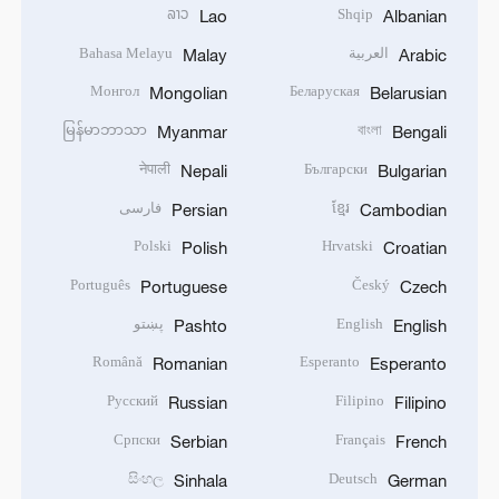
ລາວ
Shqip
Lao
Albanian
العربية
Bahasa Melayu
Malay
Arabic
Монгол
Беларуская
Mongolian
Belarusian
မြန်မာဘာသာ
বাংলা
Myanmar
Bengali
नेपाली
Български
Nepali
Bulgarian
ខ្មែរ
فارسی
Persian
Cambodian
Polski
Hrvatski
Polish
Croatian
Português
Český
Portuguese
Czech
English
پښتو
Pashto
English
Română
Esperanto
Romanian
Esperanto
Русский
Filipino
Russian
Filipino
Српски
Français
Serbian
French
සිංහල
Deutsch
Sinhala
German