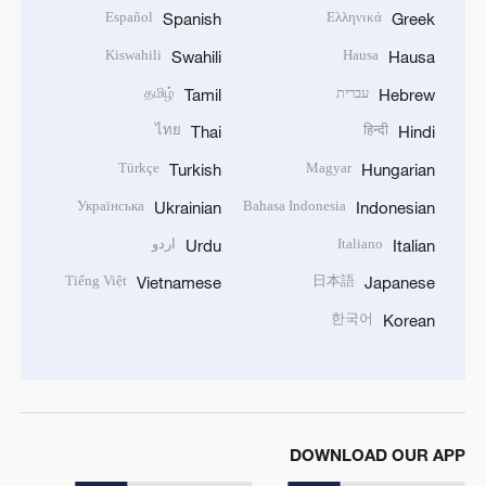
Español
Ελληνικά
Spanish
Greek
Kiswahili
Hausa
Swahili
Hausa
עברית
தமிழ்
Tamil
Hebrew
ไทย
हिन्दी
Thai
Hindi
Türkçe
Magyar
Turkish
Hungarian
Українська
Bahasa Indonesia
Ukrainian
Indonesian
Italiano
اردو
Urdu
Italian
Tiếng Việt
日本語
Vietnamese
Japanese
한국어
Korean
DOWNLOAD OUR APP