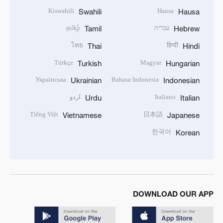
Kiswahili
Hausa
Swahili
Hausa
עברית
தமிழ்
Tamil
Hebrew
ไทย
हिन्दी
Thai
Hindi
Türkçe
Magyar
Turkish
Hungarian
Українська
Bahasa Indonesia
Ukrainian
Indonesian
Italiano
اردو
Urdu
Italian
Tiếng Việt
日本語
Vietnamese
Japanese
한국어
Korean
DOWNLOAD OUR APP