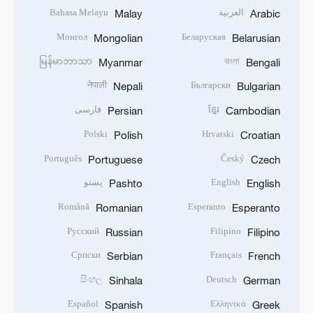
العربية
Bahasa Melayu
Malay
Arabic
Монгол
Беларуская
Mongolian
Belarusian
မြန်မာဘာသာ
বাংলা
Myanmar
Bengali
नेपाली
Български
Nepali
Bulgarian
ខ្មែរ
فارسی
Persian
Cambodian
Polski
Hrvatski
Polish
Croatian
Português
Český
Portuguese
Czech
English
پښتو
Pashto
English
Română
Esperanto
Romanian
Esperanto
Русский
Filipino
Russian
Filipino
Српски
Français
Serbian
French
සිංහල
Deutsch
Sinhala
German
Español
Ελληνικά
Spanish
Greek