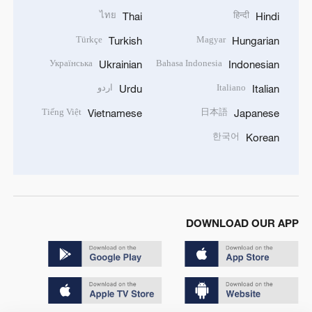
ไทย
हिन्दी
Thai
Hindi
Türkçe
Magyar
Turkish
Hungarian
Українська
Bahasa Indonesia
Ukrainian
Indonesian
Italiano
اردو
Urdu
Italian
Tiếng Việt
日本語
Vietnamese
Japanese
한국어
Korean
DOWNLOAD OUR APP