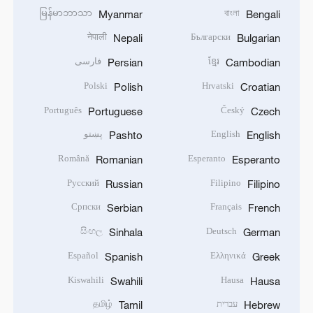
မြန်မာဘာသာ
বাংলা
Myanmar
Bengali
नेपाली
Български
Nepali
Bulgarian
ខ្មែរ
فارسی
Persian
Cambodian
Polski
Hrvatski
Polish
Croatian
Português
Český
Portuguese
Czech
English
پښتو
Pashto
English
Română
Esperanto
Romanian
Esperanto
Русский
Filipino
Russian
Filipino
Српски
Français
Serbian
French
සිංහල
Deutsch
Sinhala
German
Español
Ελληνικά
Spanish
Greek
Kiswahili
Hausa
Swahili
Hausa
עברית
தமிழ்
Tamil
Hebrew