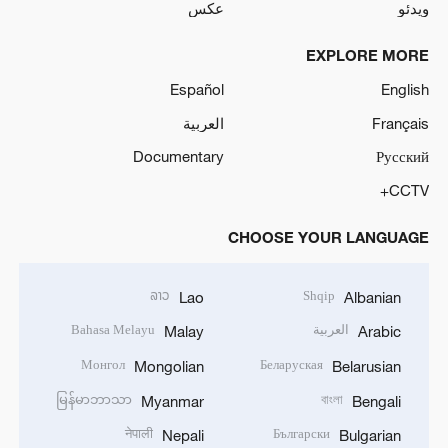
ویدئو
عکس
EXPLORE MORE
Español
English
Français
العربية
Documentary
Русский
CCTV+
CHOOSE YOUR LANGUAGE
ລາວ
Shqip
Lao
Albanian
العربية
Bahasa Melayu
Malay
Arabic
Монгол
Беларуская
Mongolian
Belarusian
မြန်မာဘာသာ
বাংলা
Myanmar
Bengali
नेपाली
Български
Nepali
Bulgarian