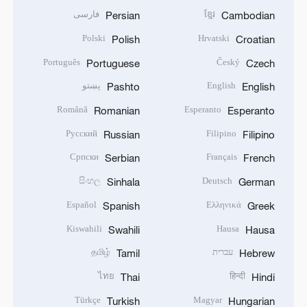
ខ្មែរ
فارسی
Persian
Cambodian
Polski
Hrvatski
Polish
Croatian
Português
Český
Portuguese
Czech
English
پښتو
Pashto
English
Română
Esperanto
Romanian
Esperanto
Русский
Filipino
Russian
Filipino
Српски
Français
Serbian
French
සිංහල
Deutsch
Sinhala
German
Español
Ελληνικά
Spanish
Greek
Kiswahili
Hausa
Swahili
Hausa
עברית
தமிழ்
Tamil
Hebrew
ไทย
हिन्दी
Thai
Hindi
Türkçe
Magyar
Turkish
Hungarian