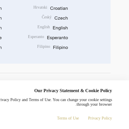
n
Hrvatski
Croatian
n
Český
Czech
n
English
English
e
Esperanto
Esperanto
n
Filipino
Filipino
DOWNLOAD OUR APP
Our Privacy Statement & Cookie Policy
Privacy Policy and Terms of Use. You can change your cookie settings
through your browser.
Terms of Use
Privacy Policy
0052号
京ICP备20000184号
Copyright © 2024 CGTN.