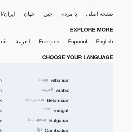
صفحه اصلی
با مردم
چین
جهان
ایران/ا
EXPLORE MORE
English
Español
Français
العربية
кий
CHOOSE YOUR LANGUAGE
h
Shqip
Albanian
Arabic
العربية
n
k
Беларуская
Belarusian
a
বাংলা
Bengali
w
Български
Bulgarian
i
ខ្មែរ
Cambodian