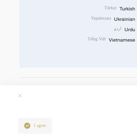
Türkçe
Turkish
Українська
Ukrainian
Urdu
اردو
Tiếng Việt
Vietnamese
I agree