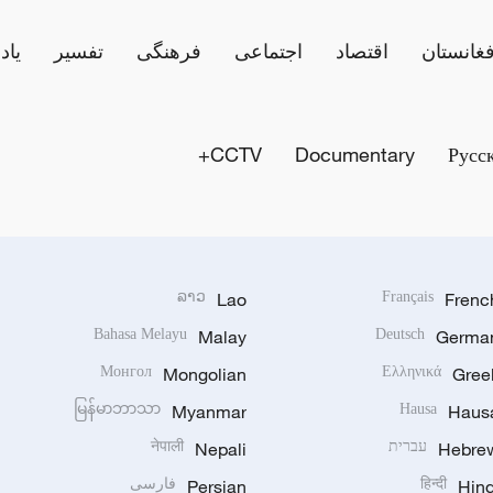
فغانستان
اقتصاد
اجتماعی
فرهنگی
تفسیر
یاد
CCTV+
Documentary
Русс
ລາວ
Lao
Français
Frenc
Bahasa Melayu
Malay
Deutsch
Germa
Монгол
Mongolian
Ελληνικά
Gree
မြန်မာဘာသာ
Myanmar
Hausa
Haus
Hebre
עברית
Nepali
नेपाली
Hind
हिन्दी
Persian
فارسی