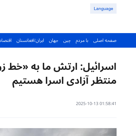
Language
صفحه اصلی
با مردم
چین
جهان
ایران/افغانستان
اقتصاد
اسرائیل: ارتش ما به «خط ز
منتظر آزادی اسرا هستیم
01:58:41 2025-10-13