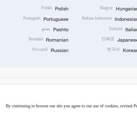
Polski
Polish
Magyar
Hungaria
Português
Portuguese
Bahasa Indonesia
Indonesia
Italia
Italiano
Pashto
پښتو
Română
Romanian
日本語
Japanes
Русский
Russian
한국어
Korea
By continuing to browse our site you agree to our use of cookies, revised 
Disinformation report hotline: 010-85061466
京公网安备 1101050205