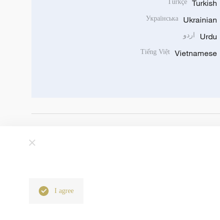
Türkçe
Turkish
Українська
Ukrainian
Urdu
اردو
Tiếng Việt
Vietnamese
I agree