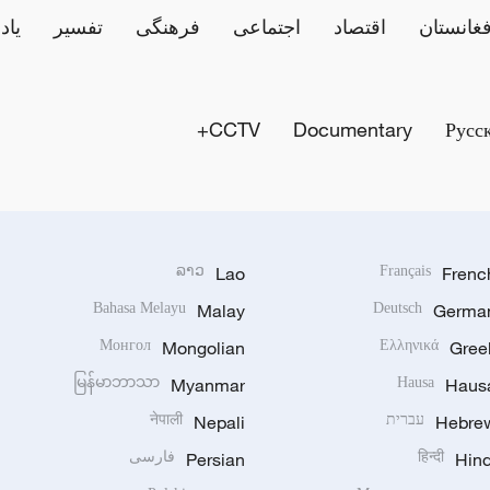
فغانستان
اقتصاد
اجتماعی
فرهنگی
تفسیر
یاد
CCTV+
Documentary
Русс
ລາວ
Lao
Français
Frenc
Bahasa Melayu
Malay
Deutsch
Germa
Монгол
Mongolian
Ελληνικά
Gree
မြန်မာဘာသာ
Myanmar
Hausa
Haus
Hebre
עברית
Nepali
नेपाली
Hind
हिन्दी
Persian
فارسی