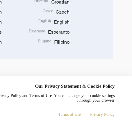
n
Hrvatski
Croatian
n
Český
Czech
n
English
English
e
Esperanto
Esperanto
n
Filipino
Filipino
DOWNLOAD OUR APP
Our Privacy Statement & Cookie Policy
Privacy Policy and Terms of Use. You can change your cookie settings
through your browser.
Terms of Use
Privacy Policy
0052号
京ICP备20000184号
Copyright © 2024 CGTN.