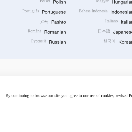
Polski
Polish
Magyar
Hungaria
Português
Portuguese
Bahasa Indonesia
Indonesia
Italia
Italiano
Pashto
پښتو
Română
Romanian
日本語
Japanes
Русский
Russian
한국어
Korea
By continuing to browse our site you agree to our use of cookies, revised 
Disinformation report hotline: 010-85061466
京公网安备 1101050205