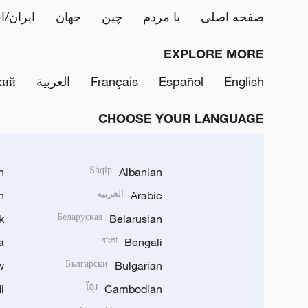
صفحه اصلی
با مردم
چین
جهان
ایران/ا
EXPLORE MORE
English
Español
Français
العربية
кий
CHOOSE YOUR LANGUAGE
h
Shqip
Albanian
Arabic
العربية
n
k
Беларуская
Belarusian
a
বাংলা
Bengali
w
Български
Bulgarian
i
ខ្មែរ
Cambodian