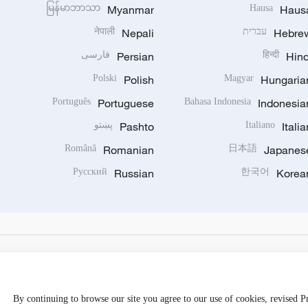
မြန်မာဘာသာ
Myanmar
Hausa
Haus
Hebre
עברית
Nepali
नेपाली
Hind
हिन्दी
Persian
فارسی
Polski
Polish
Magyar
Hungaria
Português
Portuguese
Bahasa Indonesia
Indonesia
Italia
Italiano
Pashto
پښتو
Română
Romanian
日本語
Japanes
Русский
Russian
한국어
Korea
By continuing to browse our site you agree to our use of cookies, revised 