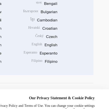
a
বাংলা
Bengali
w
Български
Bulgarian
i
ខ្មែរ
Cambodian
n
Hrvatski
Croatian
n
Český
Czech
n
English
English
e
Esperanto
Esperanto
n
Filipino
Filipino
DOWNLOAD OUR APP
Our Privacy Statement & Cookie Policy
Privacy Policy and Terms of Use. You can change your cookie settings