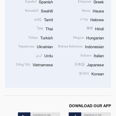
Español
Ελληνικά
Spanish
Greek
Kiswahili
Hausa
Swahili
Hausa
עברית
தமிழ்
Tamil
Hebrew
ไทย
हिन्दी
Thai
Hindi
Türkçe
Magyar
Turkish
Hungarian
Українська
Bahasa Indonesia
Ukrainian
Indonesian
Italiano
اردو
Urdu
Italian
Tiếng Việt
日本語
Vietnamese
Japanese
한국어
Korean
DOWNLOAD OUR APP