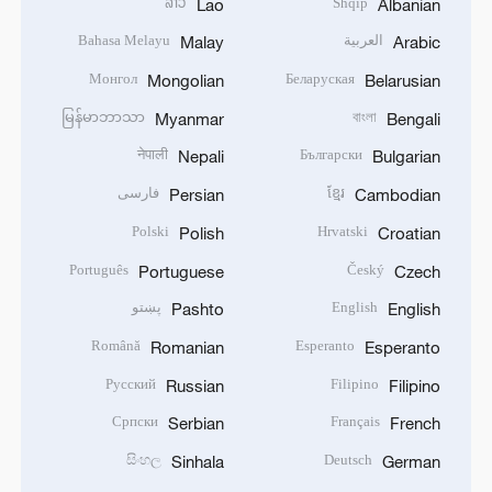
ລາວ
Shqip
Lao
Albanian
العربية
Bahasa Melayu
Malay
Arabic
Монгол
Беларуская
Mongolian
Belarusian
မြန်မာဘာသာ
বাংলা
Myanmar
Bengali
नेपाली
Български
Nepali
Bulgarian
ខ្មែរ
فارسی
Persian
Cambodian
Polski
Hrvatski
Polish
Croatian
Português
Český
Portuguese
Czech
English
پښتو
Pashto
English
Română
Esperanto
Romanian
Esperanto
Русский
Filipino
Russian
Filipino
Српски
Français
Serbian
French
සිංහල
Deutsch
Sinhala
German