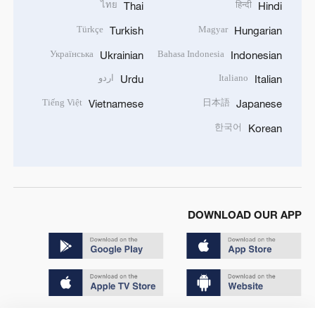
ไทย
हिन्दी
Thai
Hindi
Türkçe
Magyar
Turkish
Hungarian
Українська
Bahasa Indonesia
Ukrainian
Indonesian
Italiano
اردو
Urdu
Italian
Tiếng Việt
日本語
Vietnamese
Japanese
한국어
Korean
DOWNLOAD OUR APP