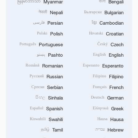
မြန်မာဘာသာ
বাংলা
Myanmar
Bengali
नेपाली
Български
Nepali
Bulgarian
ខ្មែរ
فارسی
Persian
Cambodian
Polski
Hrvatski
Polish
Croatian
Português
Český
Portuguese
Czech
English
پښتو
Pashto
English
Română
Esperanto
Romanian
Esperanto
Русский
Filipino
Russian
Filipino
Српски
Français
Serbian
French
සිංහල
Deutsch
Sinhala
German
Español
Ελληνικά
Spanish
Greek
Kiswahili
Hausa
Swahili
Hausa
עברית
தமிழ்
Tamil
Hebrew