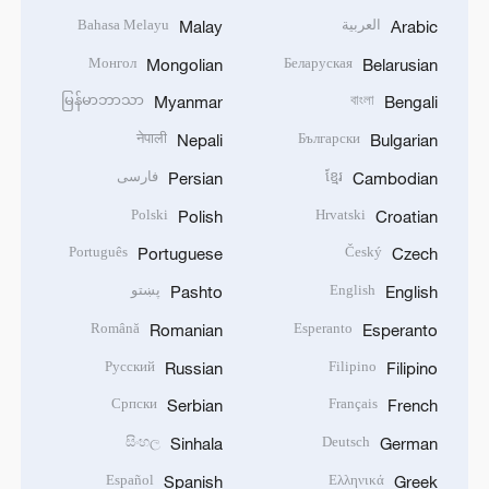
العربية
Bahasa Melayu
Malay
Arabic
Монгол
Беларуская
Mongolian
Belarusian
မြန်မာဘာသာ
বাংলা
Myanmar
Bengali
नेपाली
Български
Nepali
Bulgarian
ខ្មែរ
فارسی
Persian
Cambodian
Polski
Hrvatski
Polish
Croatian
Português
Český
Portuguese
Czech
English
پښتو
Pashto
English
Română
Esperanto
Romanian
Esperanto
Русский
Filipino
Russian
Filipino
Српски
Français
Serbian
French
සිංහල
Deutsch
Sinhala
German
Español
Ελληνικά
Spanish
Greek