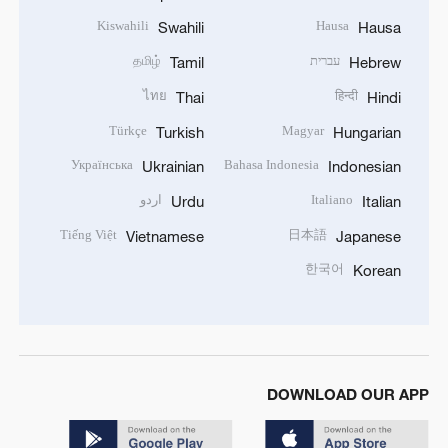
Kiswahili
Hausa
Swahili
Hausa
עברית
தமிழ்
Tamil
Hebrew
ไทย
हिन्दी
Thai
Hindi
Türkçe
Magyar
Turkish
Hungarian
Українська
Bahasa Indonesia
Ukrainian
Indonesian
Italiano
اردو
Urdu
Italian
Tiếng Việt
日本語
Vietnamese
Japanese
한국어
Korean
DOWNLOAD OUR APP