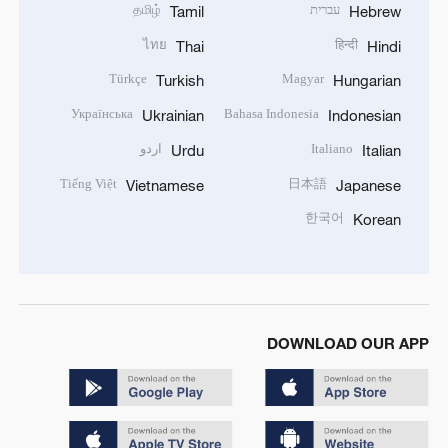
עברית
தமிழ்
Tamil
Hebrew
ไทย
हिन्दी
Thai
Hindi
Türkçe
Magyar
Turkish
Hungarian
Українська
Bahasa Indonesia
Ukrainian
Indonesian
Italiano
اردو
Urdu
Italian
Tiếng Việt
日本語
Vietnamese
Japanese
한국어
Korean
DOWNLOAD OUR APP