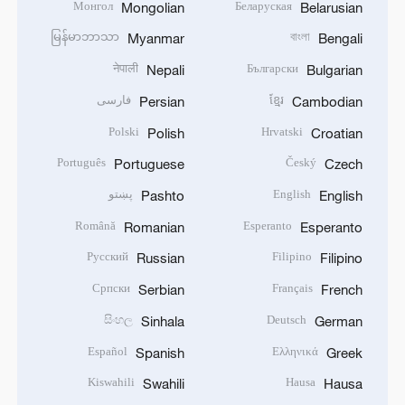
Монгол
Беларуская
Mongolian
Belarusian
မြန်မာဘာသာ
বাংলা
Myanmar
Bengali
नेपाली
Български
Nepali
Bulgarian
ខ្មែរ
فارسی
Persian
Cambodian
Polski
Hrvatski
Polish
Croatian
Português
Český
Portuguese
Czech
English
پښتو
Pashto
English
Română
Esperanto
Romanian
Esperanto
Русский
Filipino
Russian
Filipino
Српски
Français
Serbian
French
සිංහල
Deutsch
Sinhala
German
Español
Ελληνικά
Spanish
Greek
Kiswahili
Hausa
Swahili
Hausa