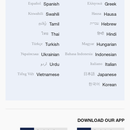
Español
Ελληνικά
Spanish
Greek
Kiswahili
Hausa
Swahili
Hausa
עברית
தமிழ்
Tamil
Hebrew
ไทย
हिन्दी
Thai
Hindi
Türkçe
Magyar
Turkish
Hungarian
Українська
Bahasa Indonesia
Ukrainian
Indonesian
Italiano
اردو
Urdu
Italian
Tiếng Việt
日本語
Vietnamese
Japanese
한국어
Korean
DOWNLOAD OUR APP