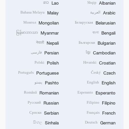
ລາວ
Shqip
Lao
Albanian
العربية
Bahasa Melayu
Malay
Arabic
Монгол
Беларуская
Mongolian
Belarusian
မြန်မာဘာသာ
বাংলা
Myanmar
Bengali
नेपाली
Български
Nepali
Bulgarian
ខ្មែរ
فارسی
Persian
Cambodian
Polski
Hrvatski
Polish
Croatian
Português
Český
Portuguese
Czech
English
پښتو
Pashto
English
Română
Esperanto
Romanian
Esperanto
Русский
Filipino
Russian
Filipino
Српски
Français
Serbian
French
සිංහල
Deutsch
Sinhala
German