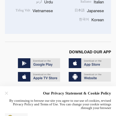
Italiano
اردو
Urdu
Italian
Tiếng Việt
日本語
Vietnamese
Japanese
한국어
Korean
DOWNLOAD OUR APP
Copyright © 2024 CGTN.
Our Privacy Statement & Cookie Policy
京ICP备20000184号
By continuing to browse our site you agree to our use of cookies, revised
Privacy Policy and Terms of Use. You can change your cookie settings
京公网安备 11010502050052号
through your browser.
Disinformation report hotline: 010-85061466