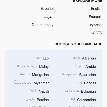
EXPLORE MORE
Español
English
Français
العربية
Documentary
Русский
CCTV+
CHOOSE YOUR LANGUAGE
ລາວ
Shqip
Lao
Albanian
العربية
Bahasa Melayu
Malay
Arabic
Монгол
Беларуская
Mongolian
Belarusian
မြန်မာဘာသာ
বাংলা
Myanmar
Bengali
नेपाली
Български
Nepali
Bulgarian
ខ្មែរ
فارسی
Persian
Cambodian