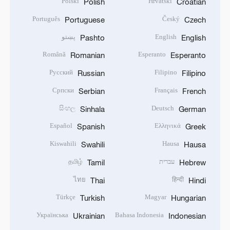
Polski
Hrvatski
Polish
Croatian
Português
Český
Portuguese
Czech
English
پښتو
Pashto
English
Română
Esperanto
Romanian
Esperanto
Русский
Filipino
Russian
Filipino
Српски
Français
Serbian
French
සිංහල
Deutsch
Sinhala
German
Español
Ελληνικά
Spanish
Greek
Kiswahili
Hausa
Swahili
Hausa
עברית
தமிழ்
Tamil
Hebrew
ไทย
हिन्दी
Thai
Hindi
Türkçe
Magyar
Turkish
Hungarian
Українська
Bahasa Indonesia
Ukrainian
Indonesian