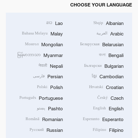
CHOOSE YOUR LANGUAGE
ລາວ
Shqip
Lao
Albanian
العربية
Bahasa Melayu
Malay
Arabic
Монгол
Беларуская
Mongolian
Belarusian
မြန်မာဘာသာ
বাংলা
Myanmar
Bengali
नेपाली
Български
Nepali
Bulgarian
ខ្មែរ
فارسی
Persian
Cambodian
Polski
Hrvatski
Polish
Croatian
Português
Český
Portuguese
Czech
English
پښتو
Pashto
English
Română
Esperanto
Romanian
Esperanto
Русский
Filipino
Russian
Filipino