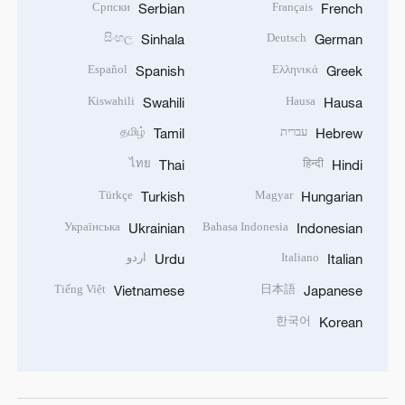
Српски
Français
Serbian
French
සිංහල
Deutsch
Sinhala
German
Español
Ελληνικά
Spanish
Greek
Kiswahili
Hausa
Swahili
Hausa
עברית
தமிழ்
Tamil
Hebrew
ไทย
हिन्दी
Thai
Hindi
Türkçe
Magyar
Turkish
Hungarian
Українська
Bahasa Indonesia
Ukrainian
Indonesian
Italiano
اردو
Urdu
Italian
Tiếng Việt
日本語
Vietnamese
Japanese
한국어
Korean