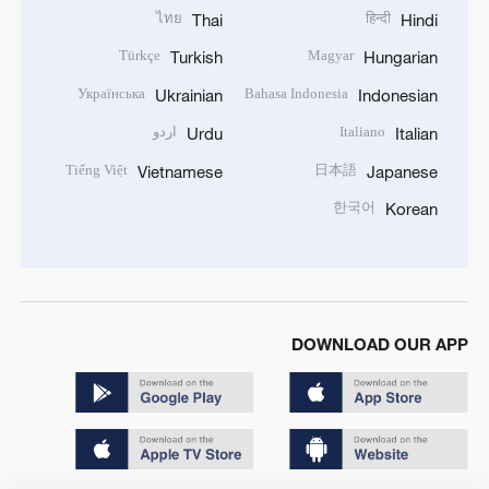
ไทย
हिन्दी
Thai
Hindi
Türkçe
Magyar
Turkish
Hungarian
Українська
Bahasa Indonesia
Ukrainian
Indonesian
Italiano
اردو
Urdu
Italian
Tiếng Việt
日本語
Vietnamese
Japanese
한국어
Korean
DOWNLOAD OUR APP