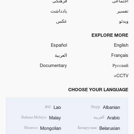
اجتماعی
فرهنگی
تفسیر
یادداشت
ویدئو
عکس
EXPLORE MORE
Español
English
Français
العربية
Documentary
Русский
CCTV+
CHOOSE YOUR LANGUAGE
ລາວ
Shqip
Lao
Albanian
العربية
Bahasa Melayu
Malay
Arabic
Монгол
Беларуская
Mongolian
Belarusian