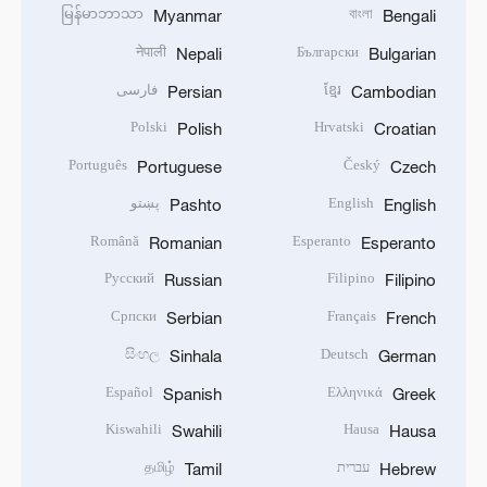
မြန်မာဘာသာ
বাংলা
Myanmar
Bengali
नेपाली
Български
Nepali
Bulgarian
ខ្មែរ
فارسی
Persian
Cambodian
Polski
Hrvatski
Polish
Croatian
Português
Český
Portuguese
Czech
English
پښتو
Pashto
English
Română
Esperanto
Romanian
Esperanto
Русский
Filipino
Russian
Filipino
Српски
Français
Serbian
French
සිංහල
Deutsch
Sinhala
German
Español
Ελληνικά
Spanish
Greek
Kiswahili
Hausa
Swahili
Hausa
עברית
தமிழ்
Tamil
Hebrew