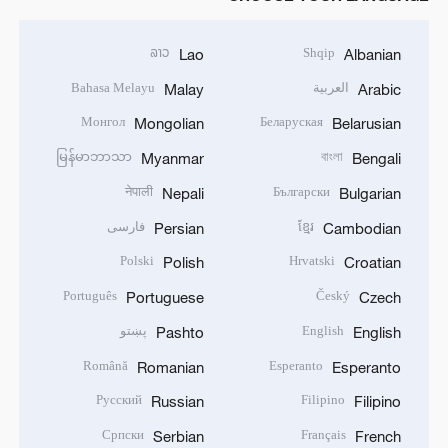
ລາວ
Shqip
Lao
Albanian
العربية
Bahasa Melayu
Malay
Arabic
Монгол
Беларуская
Mongolian
Belarusian
မြန်မာဘာသာ
বাংলা
Myanmar
Bengali
नेपाली
Български
Nepali
Bulgarian
ខ្មែរ
فارسی
Persian
Cambodian
Polski
Hrvatski
Polish
Croatian
Português
Český
Portuguese
Czech
English
پښتو
Pashto
English
Română
Esperanto
Romanian
Esperanto
Русский
Filipino
Russian
Filipino
Српски
Français
Serbian
French