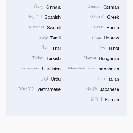
සිංහල
Deutsch
Sinhala
German
Español
Ελληνικά
Spanish
Greek
Kiswahili
Hausa
Swahili
Hausa
עברית
தமிழ்
Tamil
Hebrew
ไทย
हिन्दी
Thai
Hindi
Türkçe
Magyar
Turkish
Hungarian
Українська
Bahasa Indonesia
Ukrainian
Indonesian
Italiano
اردو
Urdu
Italian
Tiếng Việt
日本語
Vietnamese
Japanese
한국어
Korean