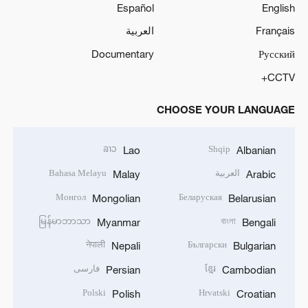
Español
English
Français
العربية
Documentary
Русский
CCTV+
CHOOSE YOUR LANGUAGE
ລາວ
Shqip
Lao
Albanian
العربية
Bahasa Melayu
Malay
Arabic
Монгол
Беларуская
Mongolian
Belarusian
မြန်မာဘာသာ
বাংলা
Myanmar
Bengali
नेपाली
Български
Nepali
Bulgarian
ខ្មែរ
فارسی
Persian
Cambodian
Polski
Hrvatski
Polish
Croatian