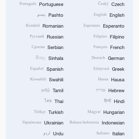
Português
Český
Portuguese
Czech
English
پښتو
Pashto
English
Română
Esperanto
Romanian
Esperanto
Русский
Filipino
Russian
Filipino
Српски
Français
Serbian
French
සිංහල
Deutsch
Sinhala
German
Español
Ελληνικά
Spanish
Greek
Kiswahili
Hausa
Swahili
Hausa
עברית
தமிழ்
Tamil
Hebrew
ไทย
हिन्दी
Thai
Hindi
Türkçe
Magyar
Turkish
Hungarian
Українська
Bahasa Indonesia
Ukrainian
Indonesian
Italiano
اردو
Urdu
Italian